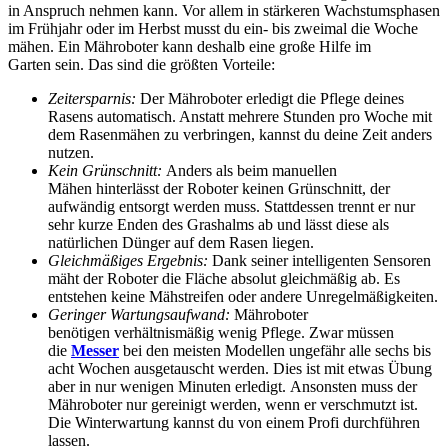
in Anspruch nehmen kann. Vor allem in stärkeren Wachstumsphasen
im Frühjahr oder im Herbst musst du ein- bis zweimal die Woche
mähen. Ein Mähroboter kann deshalb eine große Hilfe im
Garten sein. Das sind die größten Vorteile:
Zeitersparnis:
Der Mähroboter erledigt die Pflege deines
Rasens automatisch. Anstatt mehrere Stunden pro Woche mit
dem Rasenmähen zu verbringen, kannst du deine Zeit anders
nutzen.
Kein Grünschnitt:
Anders als beim manuellen
Mähen hinterlässt der Roboter keinen Grünschnitt, der
aufwändig entsorgt werden muss. Stattdessen trennt er nur
sehr kurze Enden des Grashalms ab und lässt diese als
natürlichen Dünger auf dem Rasen liegen.
Gleichmäßiges Ergebnis:
Dank seiner intelligenten Sensoren
mäht der Roboter die Fläche absolut gleichmäßig ab. Es
entstehen keine Mähstreifen oder andere Unregelmäßigkeiten.
Geringer Wartungsaufwand:
Mähroboter
benötigen verhältnismäßig wenig Pflege. Zwar müssen
die
Messer
bei den meisten Modellen ungefähr alle sechs bis
acht Wochen ausgetauscht werden. Dies ist mit etwas Übung
aber in nur wenigen Minuten erledigt. Ansonsten muss der
Mähroboter nur gereinigt werden, wenn er verschmutzt ist.
Die Winterwartung kannst du von einem Profi durchführen
lassen.