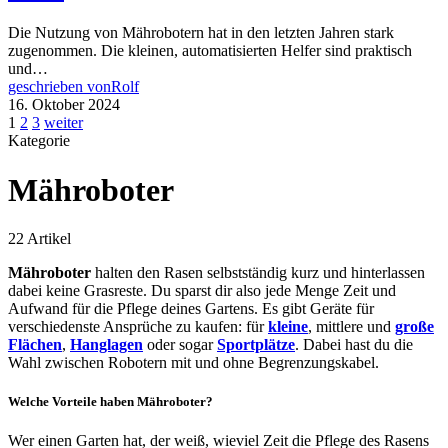
Die Nutzung von Mährobotern hat in den letzten Jahren stark
zugenommen. Die kleinen, automatisierten Helfer sind praktisch
und…
geschrieben von
Rolf
16. Oktober 2024
Seitennummerierung
1
2
3
weiter
Kategorie
der
Beiträge
Mähroboter
22 Artikel
Mähroboter
halten den Rasen selbstständig kurz und hinterlassen
dabei keine Grasreste. Du sparst dir also jede Menge Zeit und
Aufwand für die Pflege deines Gartens. Es gibt Geräte für
verschiedenste Ansprüche zu kaufen: für
kleine
, mittlere und
große
Flächen
,
Hanglagen
oder sogar
Sportplätze
. Dabei hast du die
Wahl zwischen Robotern mit und ohne Begrenzungskabel.
Welche Vorteile haben Mähroboter?
Wer einen Garten hat, der weiß, wieviel Zeit die Pflege des Rasens