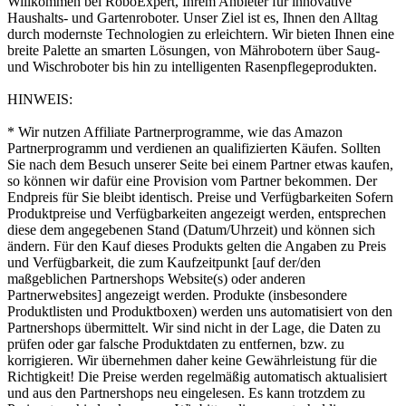
Willkommen bei RoboExpert, Ihrem Anbieter für innovative
Haushalts- und Gartenroboter. Unser Ziel ist es, Ihnen den Alltag
durch modernste Technologien zu erleichtern. Wir bieten Ihnen eine
breite Palette an smarten Lösungen, von Mährobotern über Saug-
und Wischroboter bis hin zu intelligenten Rasenpflegeprodukten.
HINWEIS:
* Wir nutzen Affiliate Partnerprogramme, wie das Amazon
Partnerprogramm und verdienen an qualifizierten Käufen. Sollten
Sie nach dem Besuch unserer Seite bei einem Partner etwas kaufen,
so können wir dafür eine Provision vom Partner bekommen. Der
Endpreis für Sie bleibt identisch. Preise und Verfügbarkeiten Sofern
Produktpreise und Verfügbarkeiten angezeigt werden, entsprechen
diese dem angegebenen Stand (Datum/Uhrzeit) und können sich
ändern. Für den Kauf dieses Produkts gelten die Angaben zu Preis
und Verfügbarkeit, die zum Kaufzeitpunkt [auf der/den
maßgeblichen Partnershops Website(s) oder anderen
Partnerwebsites] angezeigt werden. Produkte (insbesondere
Produktlisten und Produktboxen) werden uns automatisiert von den
Partnershops übermittelt. Wir sind nicht in der Lage, die Daten zu
prüfen oder gar falsche Produktdaten zu entfernen, bzw. zu
korrigieren. Wir übernehmen daher keine Gewährleistung für die
Richtigkeit! Die Preise werden regelmäßig automatisch aktualisiert
und aus den Partnershops neu eingelesen. Es kann trotzdem zu