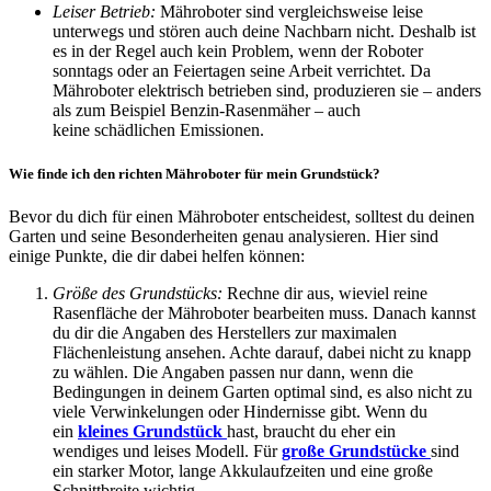
Leiser Betrieb:
Mähroboter sind vergleichsweise leise
unterwegs und stören auch deine Nachbarn nicht. Deshalb ist
es in der Regel auch kein Problem, wenn der Roboter
sonntags oder an Feiertagen seine Arbeit verrichtet. Da
Mähroboter elektrisch betrieben sind, produzieren sie – anders
als zum Beispiel Benzin-Rasenmäher – auch
keine schädlichen Emissionen.
Wie finde ich den richten Mähroboter für mein Grundstück?
Bevor du dich für einen Mähroboter entscheidest, solltest du deinen
Garten und seine Besonderheiten genau analysieren. Hier sind
einige Punkte, die dir dabei helfen können:
Größe des Grundstücks:
Rechne dir aus, wieviel reine
Rasenfläche der Mähroboter bearbeiten muss. Danach kannst
du dir die Angaben des Herstellers zur maximalen
Flächenleistung ansehen. Achte darauf, dabei nicht zu knapp
zu wählen. Die Angaben passen nur dann, wenn die
Bedingungen in deinem Garten optimal sind, es also nicht zu
viele Verwinkelungen oder Hindernisse gibt. Wenn du
ein
kleines Grundstück
hast, braucht du eher ein
wendiges und leises Modell. Für
große Grundstücke
sind
ein starker Motor, lange Akkulaufzeiten und eine große
Schnittbreite wichtig.