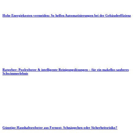
Hohe Energiekosten vermeiden: So helfen Automatisierungen bei der Gebäudeeffizienz
Ratgeber: Poolroboter & intelligente Reinigungslösungen – für ein makellos sauberes
Schwimmerlebnis
Günstige Haushaltsroboter aus Fernost: Schnäppchen oder Sicherheitsrisiko?