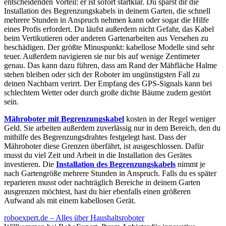
entscheidenden Vorteil: er ist sofort startklar. Du sparst dir die
Installation des Begrenzungskabels in deinem Garten, die schnell
mehrere Stunden in Anspruch nehmen kann oder sogar die Hilfe
eines Profis erfordert. Du läufst außerdem nicht Gefahr, das Kabel
beim Vertikutieren oder anderen Gartenarbeiten aus Versehen zu
beschädigen. Der größte Minuspunkt: kabellose Modelle sind sehr
teuer. Außerdem navigieren sie nur bis auf wenige Zentimeter
genau. Das kann dazu führen, dass am Rand der Mähfläche Halme
stehen bleiben oder sich der Roboter im ungünstigsten Fall zu
deinen Nachbarn verirrt. Der Empfang des GPS-Signals kann bei
schlechtem Wetter oder durch große dichte Bäume zudem gestört
sein.
Mähroboter mit Begrenzungskabel
kosten in der Regel weniger
Geld. Sie arbeiten außerdem zuverlässig nur in dem Bereich, den du
mithilfe des Begrenzungsdrahtes festgelegt hast. Dass der
Mähroboter diese Grenzen überfährt, ist ausgeschlossen. Dafür
musst du viel Zeit und Arbeit in die Installation des Gerätes
investieren. Die
Installation des Begrenzungskabels
nimmt je
nach Gartengröße mehrere Stunden in Anspruch. Falls du es später
reparieren musst oder nachträglich Bereiche in deinem Garten
ausgrenzen möchtest, hast du hier ebenfalls einen größeren
Aufwand als mit einem kabellosen Gerät.
roboexpert.de – Alles über Haushaltsroboter