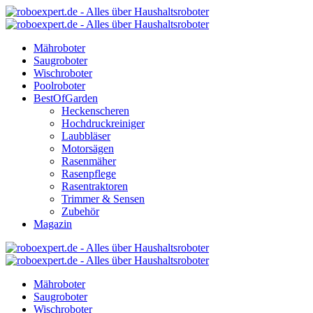
Mähroboter
Saugroboter
Wischroboter
Poolroboter
BestOfGarden
Heckenscheren
Hochdruckreiniger
Laubbläser
Motorsägen
Rasenmäher
Rasenpflege
Rasentraktoren
Trimmer & Sensen
Zubehör
Magazin
Mähroboter
Saugroboter
Wischroboter