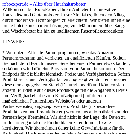
roboexpert.de – Alles über Haushaltsroboter
Willkommen bei RoboExpert, Ihrem Anbieter für innovative
Haushalts- und Gartenroboter. Unser Ziel ist es, Ihnen den Alltag
durch modernste Technologien zu erleichtern. Wir bieten Ihnen eine
breite Palette an smarten Lösungen, von Mährobotern über Saug-
und Wischroboter bis hin zu intelligenten Rasenpflegeprodukten.
HINWEIS:
* Wir nutzen Affiliate Partnerprogramme, wie das Amazon
Partnerprogramm und verdienen an qualifizierten Käufen. Sollten
Sie nach dem Besuch unserer Seite bei einem Partner etwas kaufen,
so können wir dafür eine Provision vom Partner bekommen. Der
Endpreis für Sie bleibt identisch. Preise und Verfügbarkeiten Sofern
Produktpreise und Verfügbarkeiten angezeigt werden, entsprechen
diese dem angegebenen Stand (Datum/Uhrzeit) und können sich
ändern. Für den Kauf dieses Produkts gelten die Angaben zu Preis
und Verfügbarkeit, die zum Kaufzeitpunkt [auf der/den
maßgeblichen Partnershops Website(s) oder anderen
Partnerwebsites] angezeigt werden. Produkte (insbesondere
Produktlisten und Produktboxen) werden uns automatisiert von den
Partnershops übermittelt. Wir sind nicht in der Lage, die Daten zu
prüfen oder gar falsche Produktdaten zu entfernen, bzw. zu
korrigieren. Wir übernehmen daher keine Gewährleistung für die
Richtigkeit! Die Preise werden regelmäßig automatisch aktualisiert