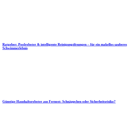
Ratgeber: Poolroboter & intelligente Reinigungslösungen – für ein makellos sauberes
Schwimmerlebnis
Günstige Haushaltsroboter aus Fernost: Schnäppchen oder Sicherheitsrisiko?