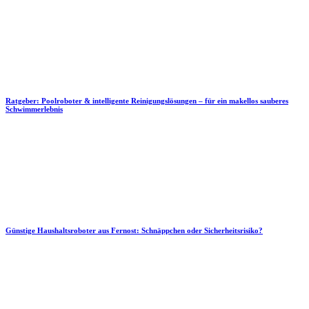
Ratgeber: Poolroboter & intelligente Reinigungslösungen – für ein makellos sauberes
Schwimmerlebnis
Günstige Haushaltsroboter aus Fernost: Schnäppchen oder Sicherheitsrisiko?