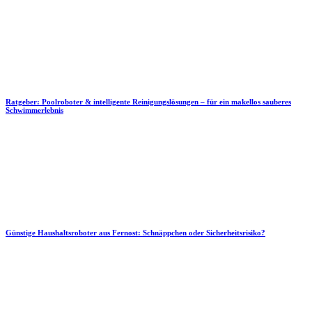
Ratgeber: Poolroboter & intelligente Reinigungslösungen – für ein makellos sauberes
Schwimmerlebnis
Günstige Haushaltsroboter aus Fernost: Schnäppchen oder Sicherheitsrisiko?