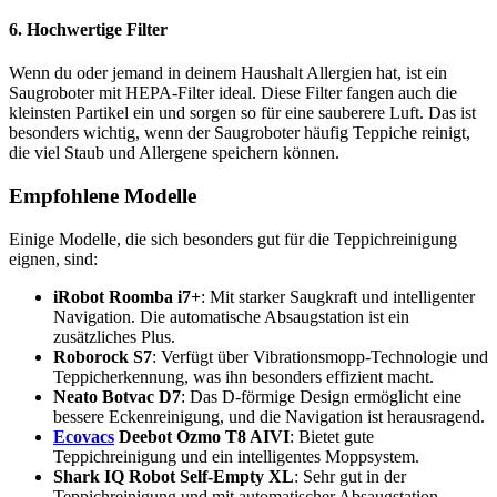
6. Hochwertige Filter
Wenn du oder jemand in deinem Haushalt Allergien hat, ist ein
Saugroboter mit HEPA-Filter ideal. Diese Filter fangen auch die
kleinsten Partikel ein und sorgen so für eine sauberere Luft. Das ist
besonders wichtig, wenn der Saugroboter häufig Teppiche reinigt,
die viel Staub und Allergene speichern können.
Empfohlene Modelle
Einige Modelle, die sich besonders gut für die Teppichreinigung
eignen, sind:
iRobot Roomba i7+
: Mit starker Saugkraft und intelligenter
Navigation. Die automatische Absaugstation ist ein
zusätzliches Plus.
Roborock S7
: Verfügt über Vibrationsmopp-Technologie und
Teppicherkennung, was ihn besonders effizient macht.
Neato Botvac D7
: Das D-förmige Design ermöglicht eine
bessere Eckenreinigung, und die Navigation ist herausragend.
Ecovacs
Deebot Ozmo T8 AIVI
: Bietet gute
Teppichreinigung und ein intelligentes Moppsystem.
Shark IQ Robot Self-Empty XL
: Sehr gut in der
Teppichreinigung und mit automatischer Absaugstation.