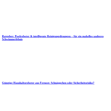
Ratgeber: Poolroboter & intelligente Reinigungslösungen – für ein makellos sauberes
Schwimmerlebnis
Günstige Haushaltsroboter aus Fernost: Schnäppchen oder Sicherheitsrisiko?