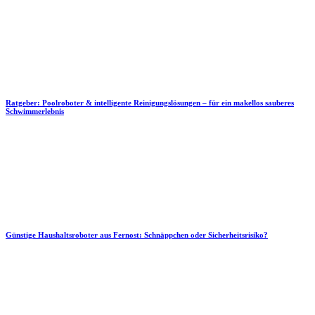
Ratgeber: Poolroboter & intelligente Reinigungslösungen – für ein makellos sauberes
Schwimmerlebnis
Günstige Haushaltsroboter aus Fernost: Schnäppchen oder Sicherheitsrisiko?