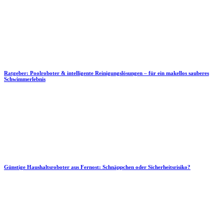
Ratgeber: Poolroboter & intelligente Reinigungslösungen – für ein makellos sauberes
Schwimmerlebnis
Günstige Haushaltsroboter aus Fernost: Schnäppchen oder Sicherheitsrisiko?