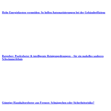
Hohe Energiekosten vermeiden: So helfen Automatisierungen bei der Gebäudeeffizienz
Ratgeber: Poolroboter & intelligente Reinigungslösungen – für ein makellos sauberes
Schwimmerlebnis
Günstige Haushaltsroboter aus Fernost: Schnäppchen oder Sicherheitsrisiko?