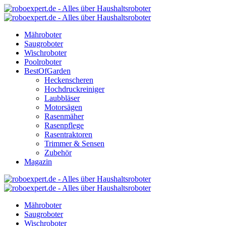
Mähroboter
Saugroboter
Wischroboter
Poolroboter
BestOfGarden
Heckenscheren
Hochdruckreiniger
Laubbläser
Motorsägen
Rasenmäher
Rasenpflege
Rasentraktoren
Trimmer & Sensen
Zubehör
Magazin
Mähroboter
Saugroboter
Wischroboter