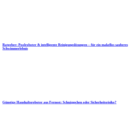
Ratgeber: Poolroboter & intelligente Reinigungslösungen – für ein makellos sauberes
Schwimmerlebnis
Günstige Haushaltsroboter aus Fernost: Schnäppchen oder Sicherheitsrisiko?